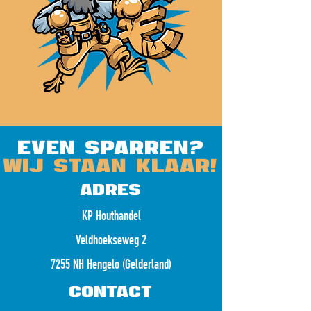
even sparren?
wij staan klaar!
adres
KP Houthandel
Veldhoekseweg 2
7255 NH Hengelo (Gelderland)
Contact